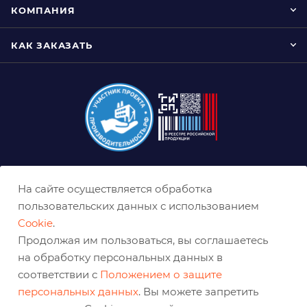
КОМПАНИЯ
КАК ЗАКАЗАТЬ
8 (800) 333-0-332
На сайте осуществляется обработка
krasnoyarsk@belabraziv.ru
пользовательских данных с использованием
Cookie
.
Красноярск, Северное ш., 17
Продолжая им пользоваться, вы соглашаетесь
на обработку персональных данных в
соответствии с
Положением о защите
персональных данных
. Вы можете запретить