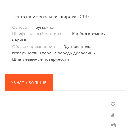
Лента шлифовальная широкая CP13F
Основа
—
Бумажная
Шлифовальный материал
—
Карбид кремния
черный
Область применения
—
Грунтованные
поверхности, Твердые породы древесины,
Шпатлеванные поверхности
УЗНАТЬ БОЛЬШЕ