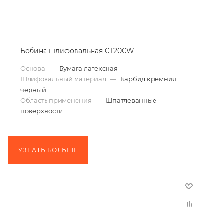
Бобина шлифовальная CT20CW
Основа
—
Бумага латексная
Шлифовальный материал
—
Карбид кремния
черный
Область применения
—
Шпатлеванные
поверхности
УЗНАТЬ БОЛЬШЕ