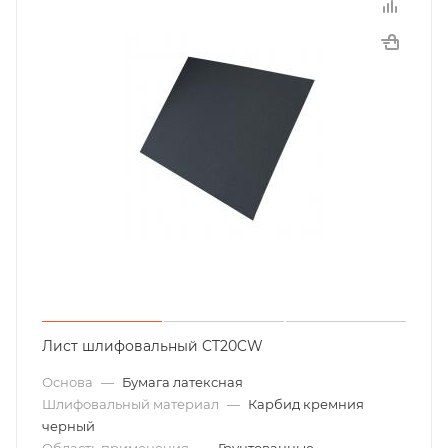
Лист шлифовальный CT20CW
Основа
—
Бумага латексная
Шлифовальный материал
—
Карбид кремния
черный