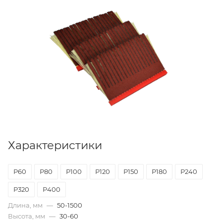
Характеристики
Р60
Р80
Р100
Р120
Р150
Р180
Р240
Р320
Р400
Длина, мм
—
50-1500
Высота, мм
—
30-60