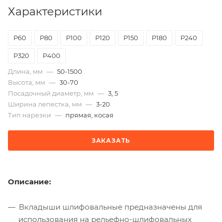
Характеристики
Р60
Р80
Р100
Р120
Р150
Р180
Р240
Р320
Р400
Длина, мм
—
50-1500
Высота, мм
—
30-70
Посадочный диаметр, мм
—
3, 5
Ширина лепестка, мм
—
3-20
Тип нарезки
—
прямая, косая
ЗАКАЗАТЬ
Описание:
Вкладыши шлифовальные предназначены для
использования на рельефно-шлифовальных