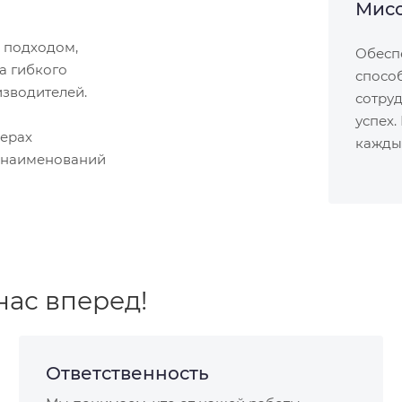
Мисс
 подходом,
Обеспе
а гибкого
спосо
зводителей.
сотру
успех.
ферах
кажды
 наименований
нас вперед!
Ответственность