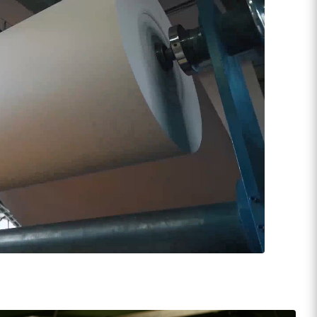
можности
Современное
и безопасное
производство
ение персонала,
вые навыки
Наши рабочие процессы соответствуют
в своём деле.
высоким стандартам безопасности
и комфорта.