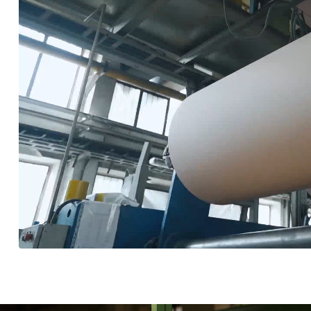
альные гарантии,
Реальные воз
рые действительно
для роста
отают
Мы инвестируем в обуч
помогая осваивать но
 социальный пакет, включая
и становиться лучшими 
нскую поддержку.