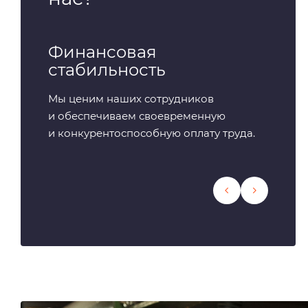
Финансовая
Соци
стабильность
кото
раб
Мы ценим наших сотрудников
и обеспечиваем своевременную
Полный
и конкурентоспособную оплату труда.
медици