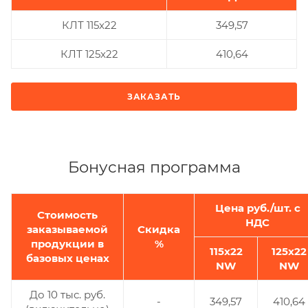
КЛТ 115x22
349,57
КЛТ 125x22
410,64
ЗАКАЗАТЬ
Бонусная программа
Цена руб./шт. с
Стоимость
НДС
заказываемой
Скидка
продукции в
%
115x22
125x22
базовых ценах
NW
NW
До 10 тыс. руб.
-
349,57
410,64