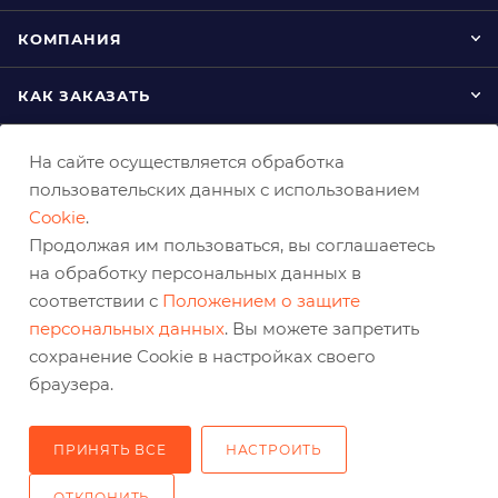
КОМПАНИЯ
КАК ЗАКАЗАТЬ
На сайте осуществляется обработка
пользовательских данных с использованием
Cookie
.
Продолжая им пользоваться, вы соглашаетесь
на обработку персональных данных в
соответствии с
Положением о защите
8 (800) 333-0-332
персональных данных
. Вы можете запретить
krasnoyarsk@belabraziv.ru
сохранение Cookie в настройках своего
браузера.
Красноярск, Северное ш., 17
ПРИНЯТЬ ВСЕ
НАСТРОИТЬ
ОТКЛОНИТЬ