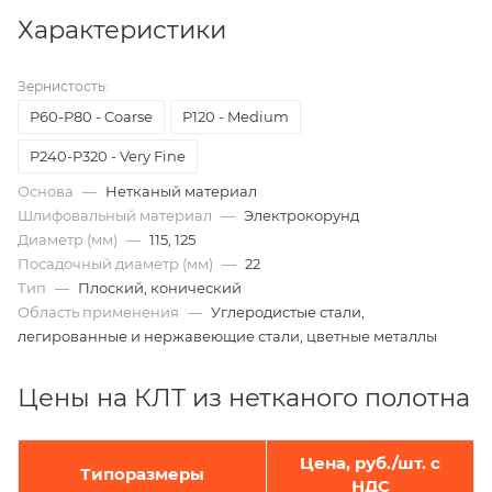
Характеристики
Зернистость:
Р60-Р80 - Coarse
P120 - Medium
P240-P320 - Very Fine
Основа
—
Нетканый материал
Шлифовальный материал
—
Электрокорунд
Диаметр (мм)
—
115, 125
Посадочный диаметр (мм)
—
22
Тип
—
Плоский, конический
Область применения
—
Углеродистые стали,
легированные и нержавеющие стали, цветные металлы
Цены на КЛТ из нетканого полотна
Цена, руб./шт. с
Типоразмеры
НДС