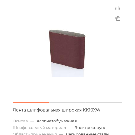
Лента шлифовальная широкая KK10XW
Основа
—
Хлопчатобумажная
Шлифовальный материал
—
Электрокорунд
Область применения
—
Легированные стали,