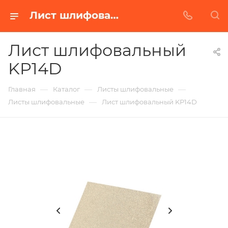
Лист шлифовальный KP14D в Красноярске | Купить по недорогой цене от Абразивного Завода
Лист шлифовальный
KP14D
—
—
—
Главная
Каталог
Листы шлифовальные
—
Листы шлифовальные
Лист шлифовальный KP14D