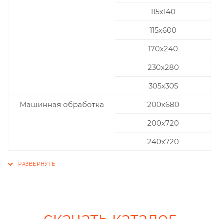
115x140
115x600
170x240
230x280
305x305
Машинная обработка
200х680
200х720
240х720
скачать каталог