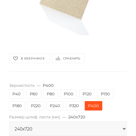
В ИЗБРАННОЕ
СРАВНИТЬ
Зернистость
—
P400
P40
P60
P80
P100
P120
P150
P180
P220
P240
P320
P400
Размер шлиф. листа (мм)
—
240х720