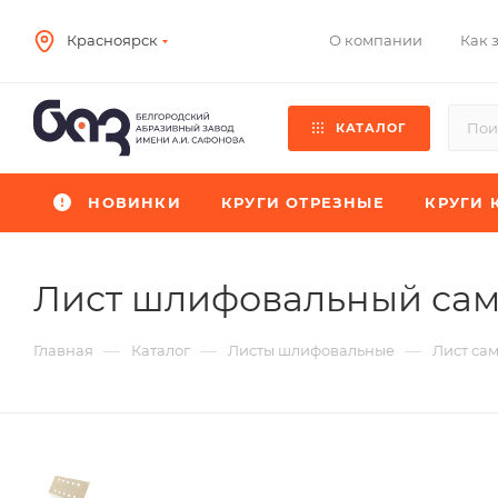
О компании
Как 
Красноярск
КАТАЛОГ
НОВИНКИ
КРУГИ ОТРЕЗНЫЕ
КРУГИ 
Лист шлифовальный са
—
—
—
Главная
Каталог
Листы шлифовальные
Лист са