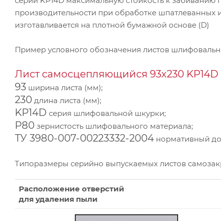
серии KP14D максимальную стойкость к забиванию 
производительности при обработке шпатлеванных 
изготавливается на плотной бумажной основе (D)
Пример условного обозначения листов шлифоваль
Лист самосцепляющийся 93х230 KP14D 
93
ширина листа (мм);
230
длина листа (мм);
KP14D
серия шлифовальной шкурки;
Р80
зернистость шлифовального материала;
ТУ 3980-007-00223332-2004
нормативный док
Типоразмеры серийно выпускаемых листов самоза
Расположение отверстий
для удаления пыли