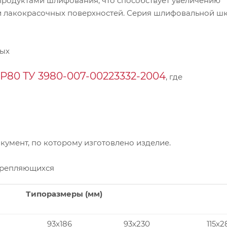
продуктами шлифования, что способствует увеличению
и лакокрасочных поверхностей. Серия шлифовальной ш
ных
Р80 ТУ 3980-007-00223332-2004
, где
умент, по которому изготовлено изделие.
крепляющихся
Типоразмеры (мм)
93x186
93x230
115x2