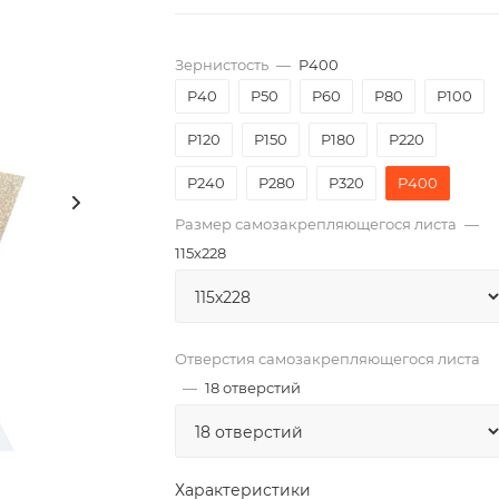
Зернистость
—
P400
P40
P50
P60
P80
P100
P120
P150
P180
P220
P240
P280
P320
P400
Размер самозакрепляющегося листа
—
115х228
Отверстия самозакрепляющегося листа
—
18 отверстий
Характеристики