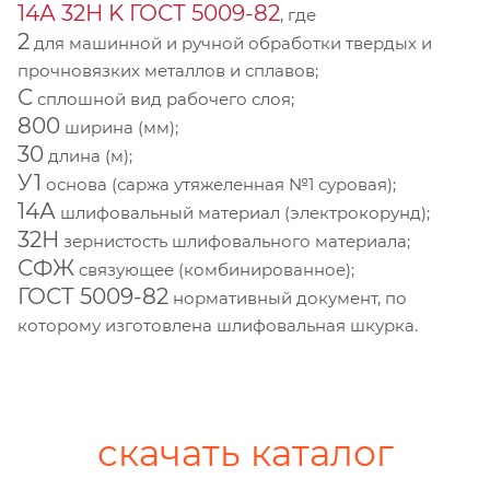
14А 32Н K ГОСТ 5009-82
, где
2
для машинной и ручной обработки твердых и
прочновязких металлов и сплавов;
С
сплошной вид рабочего слоя;
800
ширина (мм);
30
длина (м);
У1
основа (саржа утяжеленная №1 суровая);
14А
шлифовальный материал (электрокорунд);
32Н
зернистость шлифовального материала;
СФЖ
связующее (комбинированное);
ГОСТ 5009-82
нормативный документ, по
которому изготовлена шлифовальная шкурка.
скачать каталог