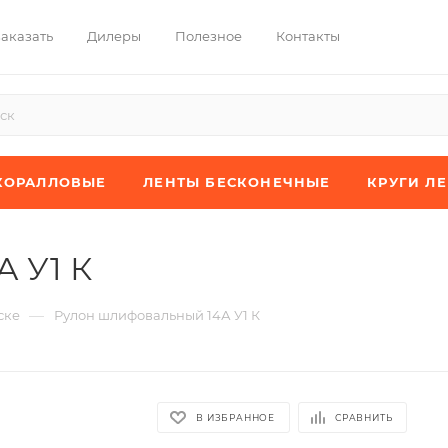
заказать
Дилеры
Полезное
Контакты
КОРАЛЛОВЫЕ
ЛЕНТЫ БЕСКОНЕЧНЫЕ
КРУГИ Л
 У1 К
—
ске
Рулон шлифовальный 14А У1 К
В ИЗБРАННОЕ
СРАВНИТЬ