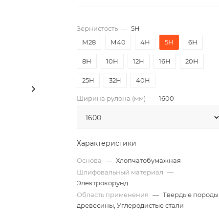
Зернистость
—
5Н
М28
М40
4Н
5Н
6Н
8Н
10Н
12Н
16Н
20Н
25Н
32Н
40Н
Ширина рулона (мм)
—
1600
Характеристики
Основа
—
Хлопчатобумажная
Шлифовальный материал
—
Электрокорунд
Область применения
—
Твердые породы
древесины, Углеродистые стали