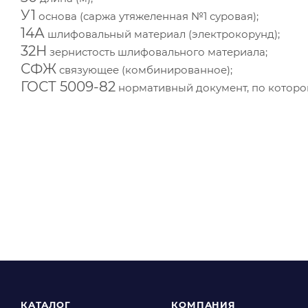
У1
основа (саржа утяжеленная №1 суровая);
14А
шлифовальный материал (электрокорунд);
32Н
зернистость шлифовального материала;
СФЖ
связующее (комбинированное);
ГОСТ 5009-82
нормативный документ, по которо
КАТАЛОГ
КОМПАНИЯ