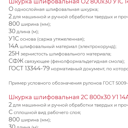
Шкурка шлифовальная О2 800х30 У1С 1
О
однослойная шлифовальная шкурка;
2
для машинной и ручной обработки твердых и проч
800
ширина (мм);
30
длина (м);
У1С
основа (саржа утяжеленная);
14А
шлифовальный материал (электрокорунд);
25Н
зернистость шлифовального материала;
СФЖ
связующее (фенолформальдегидная смола);
ГОСТ 13344-79
нормативный документ, по котор
Пример условного обозначения рулонов ГОСТ 5009
Шкурка шлифовальная 2С 800х30 У1 14А
2
для машинной и ручной обработки твердых и проч
С
сплошной вид рабочего слоя;
800
ширина (мм);
30
длина (м);