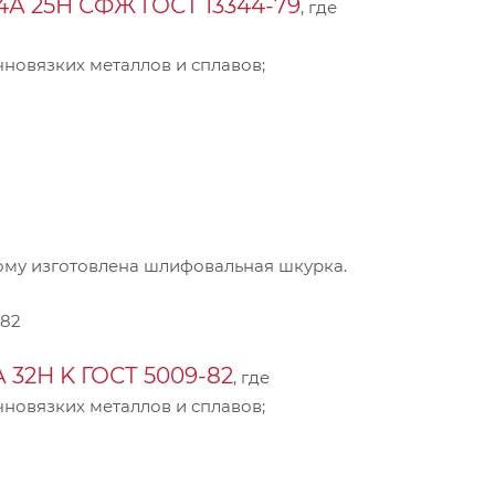
4А 25Н СФЖ ГОСТ 13344-79
, где
новязких металлов и сплавов;
ому изготовлена шлифовальная шкурка.
-82
 32Н K ГОСТ 5009-82
, где
новязких металлов и сплавов;