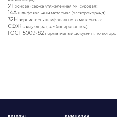
У1
основа (саржа утяжеленная №1 суровая);
14А
шлифовальный материал (электрокорунд);
32Н
зернистость шлифовального материала;
СФЖ
связующее (комбинированное);
ГОСТ 5009-82
нормативный документ, по которо
КАТАЛОГ
КОМПАНИЯ