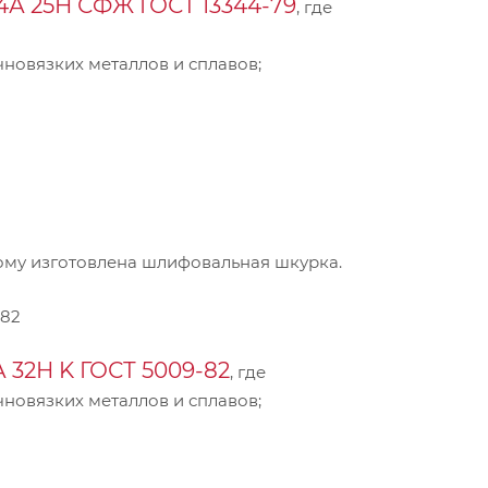
4А 25Н СФЖ ГОСТ 13344-79
, где
новязких металлов и сплавов;
ому изготовлена шлифовальная шкурка.
-82
 32Н K ГОСТ 5009-82
, где
новязких металлов и сплавов;