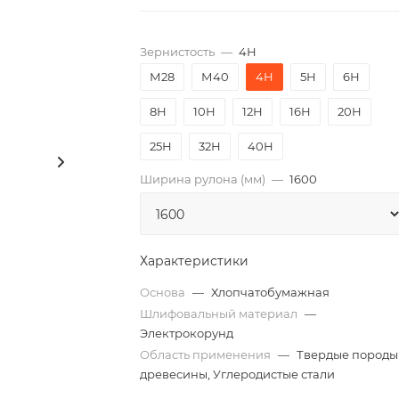
Зернистость
—
4Н
М28
М40
4Н
5Н
6Н
8Н
10Н
12Н
16Н
20Н
25Н
32Н
40Н
Ширина рулона (мм)
—
1600
Характеристики
Основа
—
Хлопчатобумажная
Шлифовальный материал
—
Электрокорунд
Область применения
—
Твердые породы
древесины, Углеродистые стали