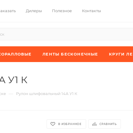
заказать
Дилеры
Полезное
Контакты
КОРАЛЛОВЫЕ
ЛЕНТЫ БЕСКОНЕЧНЫЕ
КРУГИ Л
 У1 К
—
ске
Рулон шлифовальный 14А У1 К
В ИЗБРАННОЕ
СРАВНИТЬ