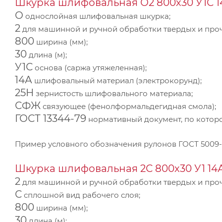
Шкурка шлифовальная О2 800х30 У1С 1
О
однослойная шлифовальная шкурка;
2
для машинной и ручной обработки твердых и проч
800
ширина (мм);
30
длина (м);
У1С
основа (саржа утяжеленная);
14А
шлифовальный материал (электрокорунд);
25Н
зернистость шлифовального материала;
СФЖ
связующее (фенолформальдегидная смола);
ГОСТ 13344-79
нормативный документ, по котор
Пример условного обозначения рулонов ГОСТ 5009
Шкурка шлифовальная 2С 800х30 У1 14А
2
для машинной и ручной обработки твердых и проч
С
сплошной вид рабочего слоя;
800
ширина (мм);
30
длина (м);