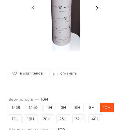
В ИЗБРАННОЕ
СРАВНИТЬ
Зернистость
—
10Н
М28
М40
4Н
5Н
6Н
8Н
10Н
12Н
16Н
20Н
25Н
32Н
40Н
Ширина рулона (мм)
—
800