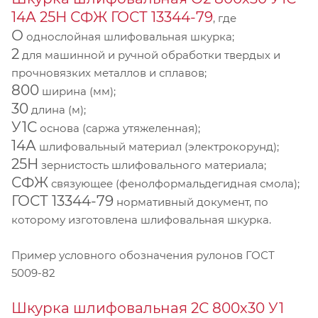
14А 25Н СФЖ ГОСТ 13344-79
, где
О
однослойная шлифовальная шкурка;
2
для машинной и ручной обработки твердых и
прочновязких металлов и сплавов;
800
ширина (мм);
30
длина (м);
У1С
основа (саржа утяжеленная);
14А
шлифовальный материал (электрокорунд);
25Н
зернистость шлифовального материала;
СФЖ
связующее (фенолформальдегидная смола);
ГОСТ 13344-79
нормативный документ, по
которому изготовлена шлифовальная шкурка.
Пример условного обозначения рулонов ГОСТ
5009-82
Шкурка шлифовальная 2С 800х30 У1