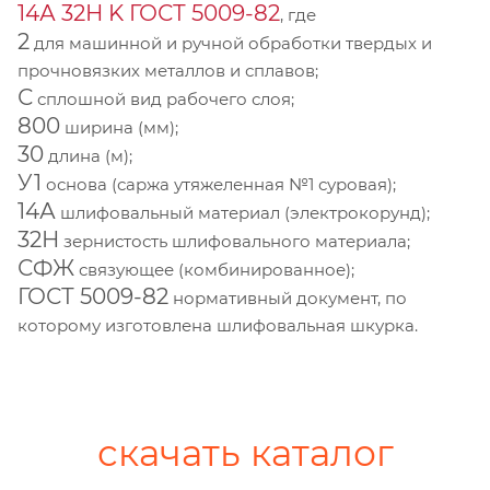
14А 32Н K ГОСТ 5009-82
, где
2
для машинной и ручной обработки твердых и
прочновязких металлов и сплавов;
С
сплошной вид рабочего слоя;
800
ширина (мм);
30
длина (м);
У1
основа (саржа утяжеленная №1 суровая);
14А
шлифовальный материал (электрокорунд);
32Н
зернистость шлифовального материала;
СФЖ
связующее (комбинированное);
ГОСТ 5009-82
нормативный документ, по
которому изготовлена шлифовальная шкурка.
скачать каталог