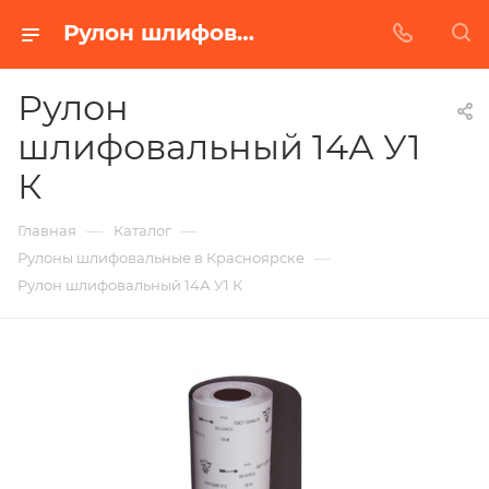
Рулон шлифовальный 14А У1 К в Красноярске | Купить по недорогой цене от Абразивного Завода
Рулон
шлифовальный 14А У1
К
—
—
Главная
Каталог
—
Рулоны шлифовальные в Красноярске
Рулон шлифовальный 14А У1 К