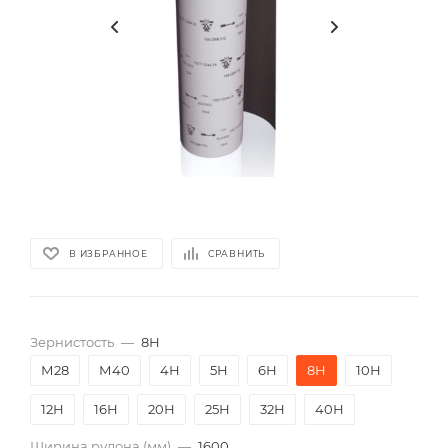
В ИЗБРАННОЕ
СРАВНИТЬ
Зернистость
—
8Н
М28
М40
4Н
5Н
6Н
8Н
10Н
12Н
16Н
20Н
25Н
32Н
40Н
Ширина рулона (мм)
—
1600