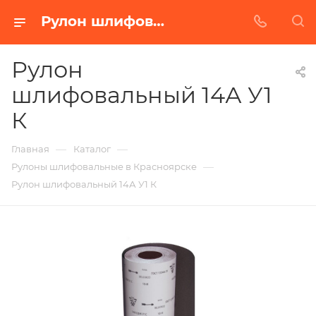
Рулон шлифовальный 14А У1 К в Красноярске | Купить по недорогой цене от Абразивного Завода
Рулон
шлифовальный 14А У1
К
—
—
Главная
Каталог
—
Рулоны шлифовальные в Красноярске
Рулон шлифовальный 14А У1 К