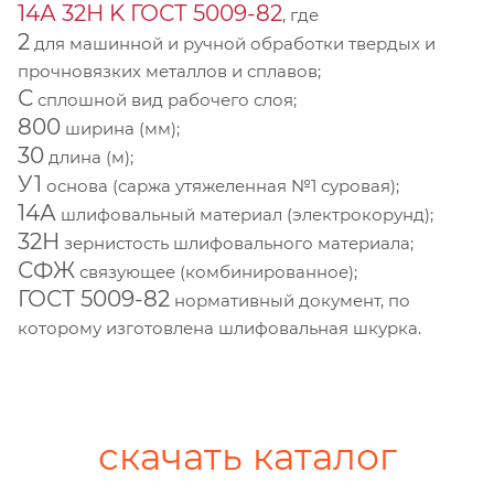
14А 32Н K ГОСТ 5009-82
, где
2
для машинной и ручной обработки твердых и
прочновязких металлов и сплавов;
С
сплошной вид рабочего слоя;
800
ширина (мм);
30
длина (м);
У1
основа (саржа утяжеленная №1 суровая);
14А
шлифовальный материал (электрокорунд);
32Н
зернистость шлифовального материала;
СФЖ
связующее (комбинированное);
ГОСТ 5009-82
нормативный документ, по
которому изготовлена шлифовальная шкурка.
скачать каталог