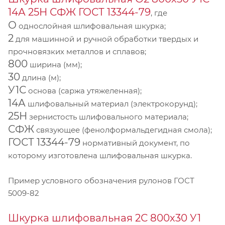
14А 25Н СФЖ ГОСТ 13344-79
, где
О
однослойная шлифовальная шкурка;
2
для машинной и ручной обработки твердых и
прочновязких металлов и сплавов;
800
ширина (мм);
30
длина (м);
У1С
основа (саржа утяжеленная);
14А
шлифовальный материал (электрокорунд);
25Н
зернистость шлифовального материала;
СФЖ
связующее (фенолформальдегидная смола);
ГОСТ 13344-79
нормативный документ, по
которому изготовлена шлифовальная шкурка.
Пример условного обозначения рулонов ГОСТ
5009-82
Шкурка шлифовальная 2С 800х30 У1