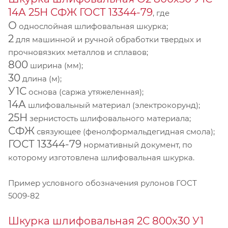
14А 25Н СФЖ ГОСТ 13344-79
, где
О
однослойная шлифовальная шкурка;
2
для машинной и ручной обработки твердых и
прочновязких металлов и сплавов;
800
ширина (мм);
30
длина (м);
У1С
основа (саржа утяжеленная);
14А
шлифовальный материал (электрокорунд);
25Н
зернистость шлифовального материала;
СФЖ
связующее (фенолформальдегидная смола);
ГОСТ 13344-79
нормативный документ, по
которому изготовлена шлифовальная шкурка.
Пример условного обозначения рулонов ГОСТ
5009-82
Шкурка шлифовальная 2С 800х30 У1