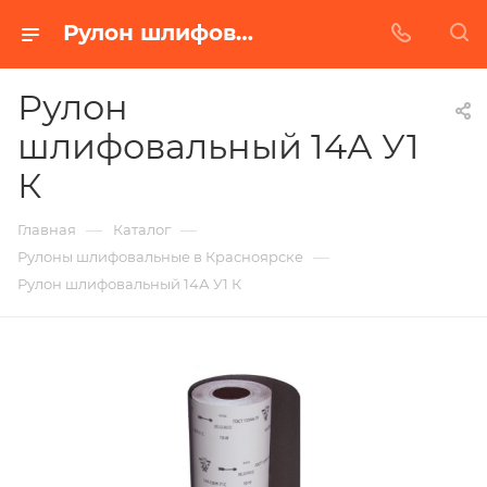
Рулон шлифовальный 14А У1 К в Красноярске | Купить по недорогой цене от Абразивного Завода
Рулон
шлифовальный 14А У1
К
—
—
Главная
Каталог
—
Рулоны шлифовальные в Красноярске
Рулон шлифовальный 14А У1 К