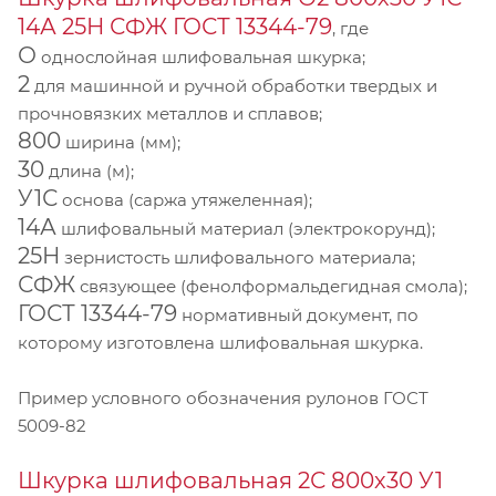
14А 25Н СФЖ ГОСТ 13344-79
, где
О
однослойная шлифовальная шкурка;
2
для машинной и ручной обработки твердых и
прочновязких металлов и сплавов;
800
ширина (мм);
30
длина (м);
У1С
основа (саржа утяжеленная);
14А
шлифовальный материал (электрокорунд);
25Н
зернистость шлифовального материала;
СФЖ
связующее (фенолформальдегидная смола);
ГОСТ 13344-79
нормативный документ, по
которому изготовлена шлифовальная шкурка.
Пример условного обозначения рулонов ГОСТ
5009-82
Шкурка шлифовальная 2С 800х30 У1