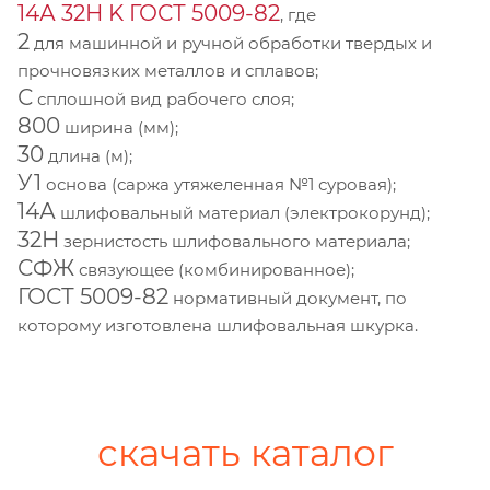
14А 32Н K ГОСТ 5009-82
, где
2
для машинной и ручной обработки твердых и
прочновязких металлов и сплавов;
С
сплошной вид рабочего слоя;
800
ширина (мм);
30
длина (м);
У1
основа (саржа утяжеленная №1 суровая);
14А
шлифовальный материал (электрокорунд);
32Н
зернистость шлифовального материала;
СФЖ
связующее (комбинированное);
ГОСТ 5009-82
нормативный документ, по
которому изготовлена шлифовальная шкурка.
скачать каталог