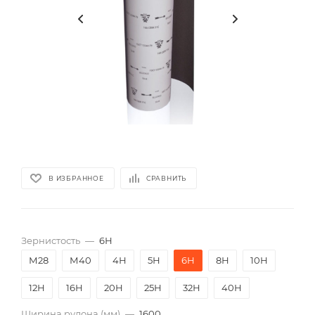
В ИЗБРАННОЕ
СРАВНИТЬ
Зернистость
—
6Н
М28
М40
4Н
5Н
6Н
8Н
10Н
12Н
16Н
20Н
25Н
32Н
40Н
Ширина рулона (мм)
—
1600